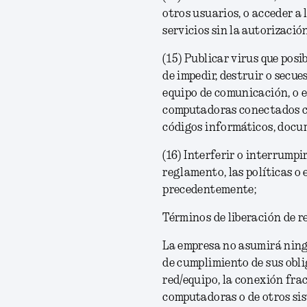
otros usuarios, o acceder a 
servicios sin la autorizació
(15) Publicar virus que posi
de impedir, destruir o secue
equipo de comunicación, o e
computadoras conectados co
códigos informáticos, docu
(16)
Interferir o interrumpir 
reglamento, las políticas o
precedentemente;
Términos de liberación de r
La empresa no asumirá ning
de cumplimiento de sus obl
red/equipo, la conexión frac
computadoras o de otros sist