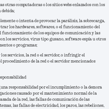
las otras computadoras o los sitios webs enlazados con los
n debida;
blemente o intenta de provocar la parálisis, la sobrecarga,
strar
los hardwares, softwares, o el funcionamiento del
l funcionamiento de los equipos de comunicación y las
n los servicios
, virus tipo gusano, software espía u otros
mentos o programas;
los servicios, la red o el servidor, o infringir el
 el procedimiento de la red o el servidor mencionados
esponsabilidad
una responsabilidad por el incumplimiento o la demora
igaciones causado por el mantenimiento normal de la
asada de la red, las fallas de comunicación de las
emas, las fallas de electricidad, los paros, las rebeliones,