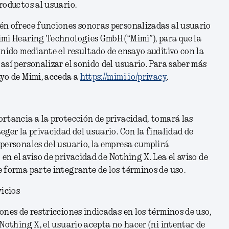
roductos al usuario.
én ofrece funciones sonoras personalizadas al usuario
imi Hearing Technologies GmbH (“Mimi”), para que la
onido mediante el resultado de ensayo auditivo con la
así personalizar el sonido del usuario. Para saber más
ayo de Mimi, acceda a
https://mimi.io/privacy
.
rtancia a la protección de privacidad, tomará las
eger la privacidad del usuario. Con la finalidad de
personales del usuario, la empresa cumplirá
o en
el aviso de privacidad de Nothing X
.
Lea el aviso de
 forma parte integrante de los términos de uso.
vicios
ones de restricciones indicadas en los términos de uso,
 Nothing X, el usuario acepta no hacer (ni intentar de