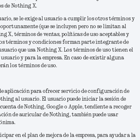
os de Nothing X.
uario, se le exige al usuario a cumplir los otros términos y
oportunamente (que se incluyen pero no se limitan al
ing X
,
términos de ventas
,
políticas de uso aceptables
y
stos términos y condiciones forman parte integrante de
 usuario que usa Nothing X. Los términos de uso tienen el
 usuario y para la empresa. En caso de existir alguna
rán los términos de uso.
e aplicación para ofrecer servicio de configuración de
hing al usuario. El usuario puede iniciar la sesión de
cuenta de Nothing, Google o Apple, tendiente a recoger
ción de auricular de Nothing, también puede usar
ónima.
icipar en el plan de mejora de la
empresa
, para ayudar a la