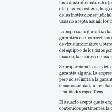
los catástrofes naturales (p
etc.), las explosiones, las
de las instituciones judicia
usuario acepta asumir los ri
La empresa no garantiza la i
garantiza que los servicios
de virus informático u otro
del equipo o de los datos po
usuario, la empresa no asu
Se proporciona los servicio
garantía alguna. La empresa
pero no se limita a la garan
comerciabilidad, la inviolab
finalidades específicas.
El usuario acepta que la em
contenidos pertinentes, la d