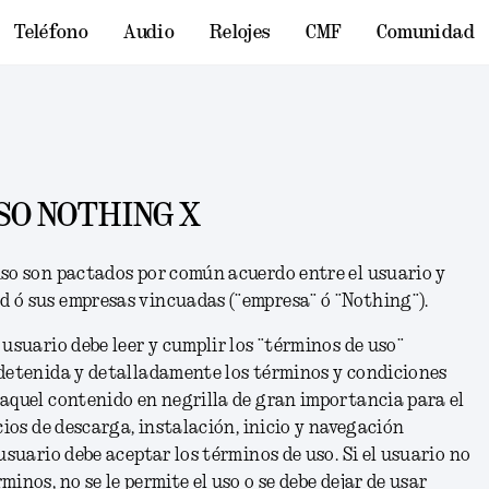
Teléfono
Audio
Relojes
CMF
Comunidad
SO NOTHING X
uso son pactados por común acuerdo entre el usuario y
 ó sus empresas vincuadas (¨empresa¨ ó ¨Nothing¨).
 usuario debe leer y cumplir los ¨términos de uso¨
 detenida y detalladamente los términos y condiciones
aquel contenido en negrilla de gran importancia para el
cios de descarga, instalación, inicio y navegación
usuario debe aceptar los términos de uso. Si el usuario no
inos, no se le permite el uso o se debe dejar de usar