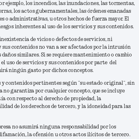
or ejemplo, los incendios, las inundaciones, las tormentas,
 guerras, los actos gubernamentales, las órdenes emanadas
les o administrativas, u otros hechos de fuerza mayor. El
esgos inherentes al uso de los servicios y sus contenidos.
nexistencia de vicios o defectos de servicios, ni
 y sus contenidos no van a ser afectados por la intrusión
s daños similares. Si se requiere mantenimiento o cambio
r el uso de servicios y sus contenidos por parte del
mirá ningún gasto por dichos conceptos.
s y contenidos pertinentes según ¨su estado original¨, sin
 no garantiza por cualquier concepto, que se incluye
tía con respecto al derecho de propiedad, la
ilidad de los derechos de tercero, y la idoneidad para las
presa no asumirá ninguna responsabilidad por los
ifamación, la ofensión u otros actos ilícitos de tercero.