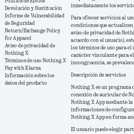
Política de Envíos
inmediatamente los servici
Devolución y Sustitución
Informe de Vulnerabilidad
Para ofrecer servicios al us
de Seguridad
condiciones que actualicen 
Return/Exchange Policy
aviso de privacidad de Noth
for Apparel
acuerdo con el usuario
), e
Aviso de privacidad de
los términos de uso para el
Nothing X
carácter vinculante para el
Términos de uso Nothing X
incongruencia, se prevalece
Pay with Klarna
Descripción de servicios
Información sobre los
datos del producto
Nothing X es un programa d
conexión de auricular de Not
Nothing X App
mediante la 
informaciones de configura
Nothing X App en forma an
El usuario puede elegir part